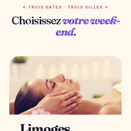
✦ TROIS DATES · TROIS VILLES ✦
Choisissez
votre week-
end
.
LE GRAND
Limoges