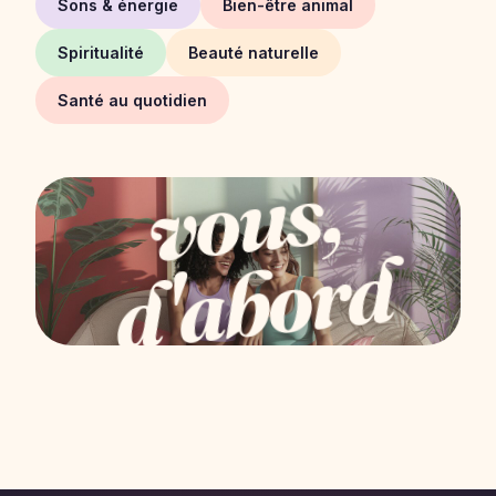
Sons & énergie
Bien-être animal
Spiritualité
Beauté naturelle
Santé au quotidien
vous,
d'abord