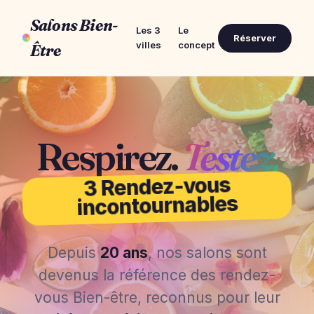
Salons Bien-
Les 3
Le
Réserver
villes
concept
Être
Respirez.
Testez.
3 Rendez-vous
incontournables
Depuis
20 ans
, nos salons sont
devenus la référence des rendez-
vous Bien-être, reconnus pour leur